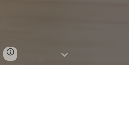
Consulter les Palmarès
Règlement départemental
Organiser une compétition - candidature