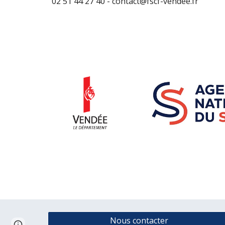
02 51 44 27 40 - contact@fscf-vendee.fr
Nous contacter
Report abuse